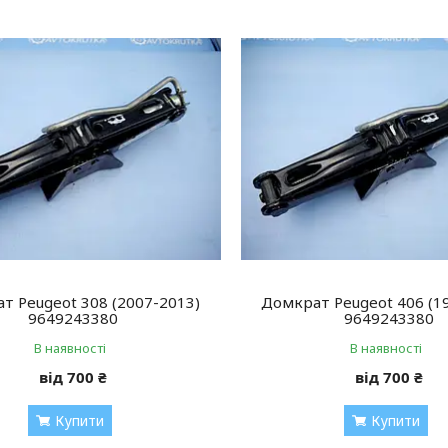
т Peugeot 308 (2007-2013)
Домкрат Peugeot 406 (1
9649243380
9649243380
В наявності
В наявності
від 700 ₴
від 700 ₴
Купити
Купити