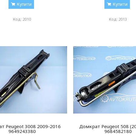
Купити
Купити
2010
2013
т Peugeot 3008 2009-2016
Домкрат Peugeot 508 (2
9649243380
9684582180