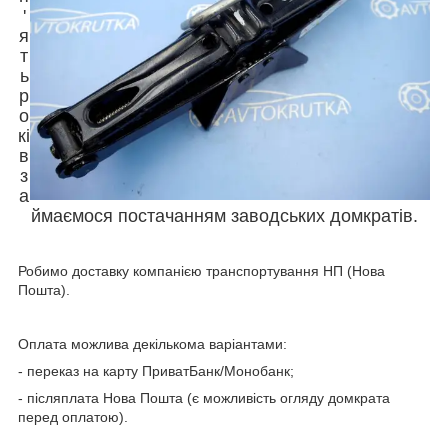
'
я
т
ь
р
о
кі
в
з
а
ймаємося постачанням заводських домкратів.
Робимо доставку компанією транспортування НП (Нова
Пошта).
Оплата можлива декількома варіантами:
- переказ на карту ПриватБанк/Монобанк;
- післяплата Нова Пошта (є можливість огляду домкрата
перед оплатою).