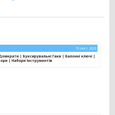
15 лист. 2023
Домкрати | Буксирувальні Гаки | Балонні ключі |
ори | Набори Інструментів