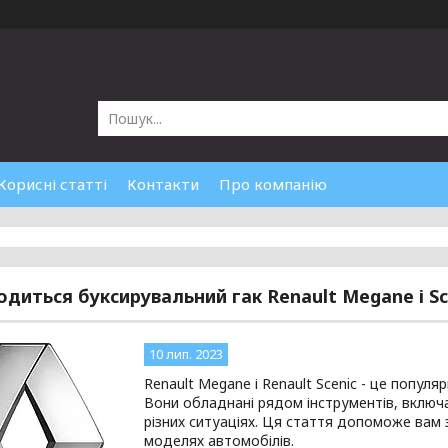
Корисні статті
Контакти
Про компанію
одиться буксирувальний гак Renault Megane і Sc
10 лип. 2023
Renault Megane і Renault Scenic - це популя
Вони обладнані рядом інструментів, включа
різних ситуаціях. Ця стаття допоможе вам 
моделях автомобілів.