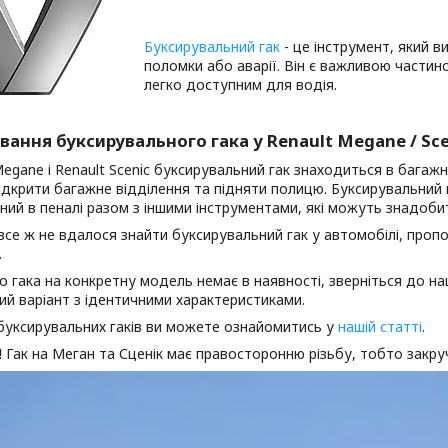
Буксирувальний гак
- це інструмент, який 
поломки або аварії. Він є важливою частин
легко доступним для водія.
ання буксирувального гака у Renault Megane / Sce
Megane і Renault Scenic буксирувальний гак знаходиться в багаж
ідкрити багажне відділення та підняти полицю. Буксирувальний га
ий в пеналі разом з іншими інструментами, які можуть знадобит
се ж не вдалося знайти буксирувальний гак у автомобілі, проп
.
що гака на конкретну модель немає в наявності, зверніться до 
й варіант з ідентичними характеристиками.
буксирувальних гаків ви можете ознайомитись у
нашій статті
.
!
Гак на Меган та Сценік має правосторонню різьбу, тобто закру