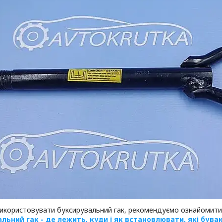
використовувати буксирувальний гак, рекомендуємо ознайомити
льний гак - де лежить, куди і як встановлювати, які був