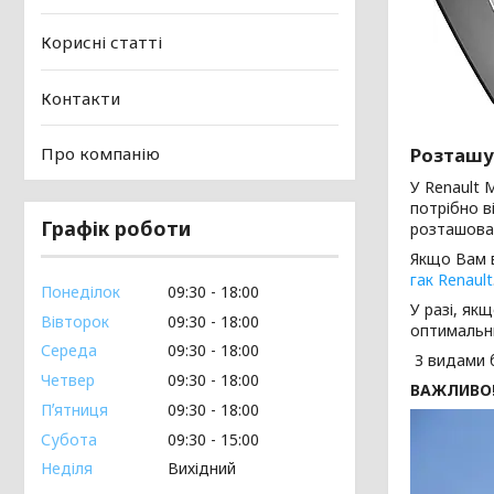
Корисні статті
Контакти
Про компанію
Розташув
У Renault 
потрібно в
Графік роботи
розташован
Якщо Вам в
гак Renault
Понеділок
09:30
18:00
У разі, як
Вівторок
09:30
18:00
оптимальни
Середа
09:30
18:00
З видами 
Четвер
09:30
18:00
ВАЖЛИВО
Пʼятниця
09:30
18:00
Субота
09:30
15:00
Неділя
Вихідний