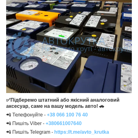
✅Підберемо штатний або якісний аналоговий
аксесуар, саме на вашу модель авто! 🚗
📲 Телефонуйте -
+38 066 100 76
40
📲 Пишіть Viber -
+
3806610076
40
📲 Пишіть Telegram -
https://t.me/avto_krutka