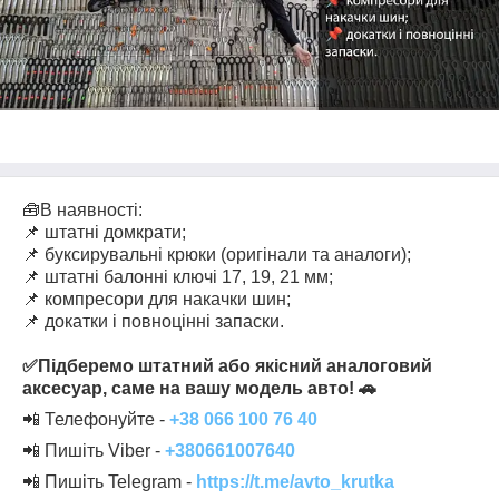
🧰В наявності:
📌 штатні домкрати;
📌 буксирувальні крюки (оригінали та аналоги);
📌 штатні балонні ключі 17, 19, 21 мм;
📌 компресори для накачки шин;
📌 докатки і повноцінні запаски.
✅Підберемо штатний або якісний аналоговий
аксесуар, саме на вашу модель авто! 🚗
📲 Телефонуйте -
+38 066 100 76
40
📲 Пишіть Viber -
+
3806610076
40
📲 Пишіть Telegram -
https://t.me/avto_krutka