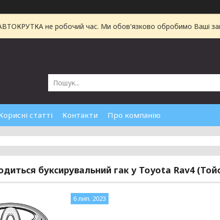
 АВТОКРУТКА не робочий час. Ми обов'язково обробимо Ваші зам
Корисні статті
Контакти
Про компанію
одиться буксирувальний гак у Toyota Rav4 (Той
6 лип. 2023