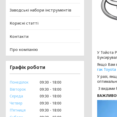
Заводські набори інструментів
Корисні статті
Контакти
Про компанію
У Тойота Р
Буксирувал
Якщо Вам в
Графік роботи
гак Toyota
У разі, як
оптимальни
Понеділок
09:30
18:00
З видами 
Вівторок
09:30
18:00
ВАЖЛИВО
Середа
09:30
18:00
Четвер
09:30
18:00
Пʼятниця
09:30
18:00