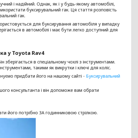
чний і надійний. Однак, як і у будь-якому автомобілі,
використати буксирувальний гак. Ця стаття розповість
вальний гак.
користовується для буксирування автомобіля у випадку
берігається в автомобілі і має бути легко доступний для
ка у Toyota Rav4
н зберігається в спеціальному чохлі з інструментами.
струментами, такими як викрутки і ключі для коліс.
онуємо придбати його на нашому сайті -
Буксирувальний
нашого консультанта і він допоможе вам обрати
ати його потрібно ЗА годинниковою стрілкою.