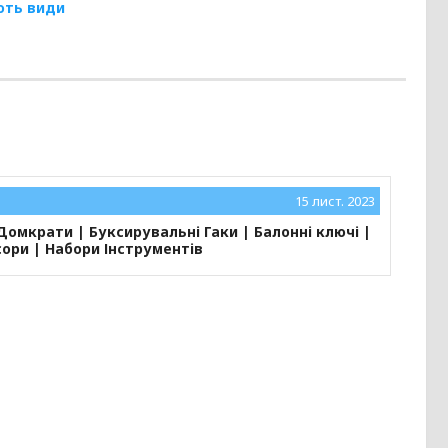
ають види
15 лист. 2023
Домкрати | Буксирувальні Гаки | Балонні ключі |
ори | Набори Інструментів