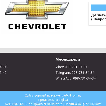
Де знах
(Шеврол
Месенджери
4-34
Viber: 098-731-34-34
6-40
Telegram: 098-731-34-34
WhatsApp: 098-731-34-34
Сайт створений на маркетплейсі
Prom.ua
Продавець на Bigl.ua
AVTOKRUTKA |
Поскаржитися на контент
|
Політика конфіденційності