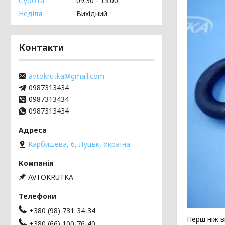
Субота
09:30
15:00
Неділя
Вихідний
Контакти
avtokrutka@gmail.com
0987313434
0987313434
0987313434
Карбишева, 6, Луцьк, Україна
AVTOKRUTKA
+380 (98) 731-34-34
Перш ніж 
+380 (66) 100-76-40