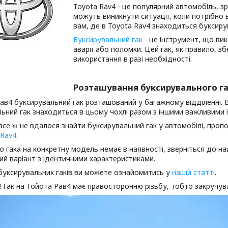
Toyota Rav4 - це популярний автомобіль, зру
можуть виникнути ситуації, коли потрібно 
вам, де в Toyota Rav4 знаходиться буксиру
Буксирувальний гак
- це інструмент, що ви
аварії або поломки. Цей гак, як правило, з
використання в разі необхідності.
Розташування буксирувального га
ав4 буксирувальний гак розташований у багажному відділенні. Ві
ьний гак знаходиться в цьому чохлі разом з іншими важливими ін
се ж не вдалося знайти буксирувальний гак у автомобілі, проп
 Rav4
.
що гака на конкретну модель немає в наявності, зверніться до 
й варіант з ідентичними характеристиками.
буксирувальних гаків ви можете ознайомитись у
нашій статті
.
!
Гак на Тойота Рав4 має правосторонню різьбу, тобто закручув