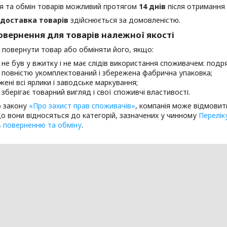
я та обмін товарів можливий протягом
14 днів
після отримання
доставка товарів
здійснюється за домовленістю.
овернення для товарів належної якості
повернути товар або обміняти його, якщо:
не був у вжитку і не має слідів використання споживачем: подряпи
 повністю укомплектований і збережена фабрична упаковка;
жені всі ярлики і заводське маркування;
 зберігає товарний вигляд і свої споживчі властивості.
о закону
«Про захист прав споживачів»
, компанія може відмовит
що вони відносяться до категорій, зазначених у чинному
Перелік
ь поверненню та обміну
.