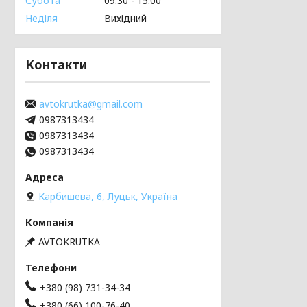
Субота
09:30
15:00
Неділя
Вихідний
Контакти
avtokrutka@gmail.com
0987313434
0987313434
0987313434
Карбишева, 6, Луцьк, Україна
AVTOKRUTKA
+380 (98) 731-34-34
+380 (66) 100-76-40