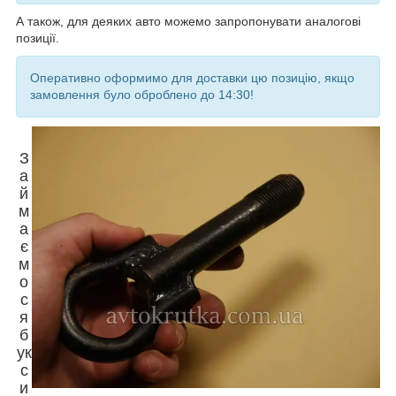
А також, для деяких авто можемо запропонувати аналогові
позиції.
Оперативно оформимо для доставки цю позицію, якщо
замовлення було оброблено до 14:30!
З
а
й
м
а
є
м
о
с
я
б
ук
с
и