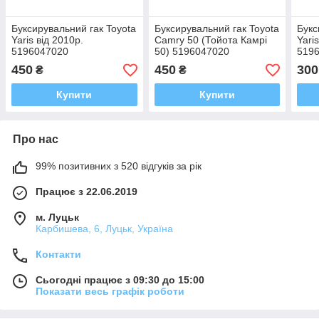
Буксирувальний гак Toyota
Буксирувальний гак Toyota
Букс
Yaris від 2010р.
Camry 50 (Тойота Камрі
Yari
5196047020
50) 5196047020
519
450
450
300
₴
₴
Купити
Купити
Про нас
99% позитивних з 520 відгуків за рік
Працює з 22.06.2019
м. Луцьк
Карбишева, 6, Луцьк, Україна
Контакти
Сьогодні працює з 09:30 до 15:00
Показати весь графік роботи