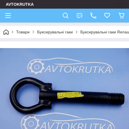
AVTOKRUTKA
Товари
Буксирувальні гаки
Буксирувальні гаки Renau