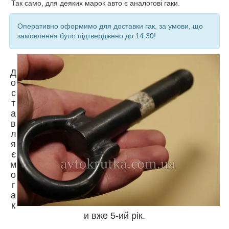
Так само, для деяких марок авто є аналогові гаки.
Оперативно оформимо для доставки гак, за умови, що
замовлення було підтверджено до 14:30!
Д
о
с
т
а
в
л
я
є
м
о
г
а
к
и вже 5-ий рік.