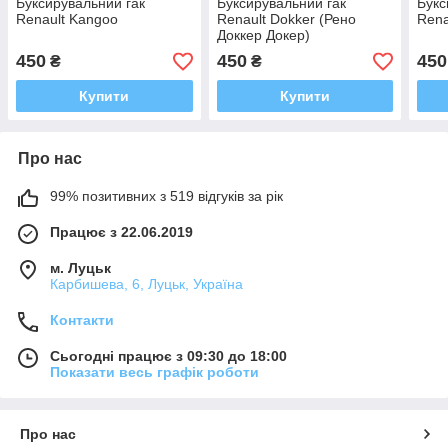
Буксирувальний гак
Буксирувальний гак
Букс
Renault Kangoo
Renault Dokker (Рено
Rena
Доккер Докер)
511300003R
450
450
450
₴
₴
Купити
Купити
Про нас
99% позитивних з 519 відгуків за рік
Працює з 22.06.2019
м. Луцьк
Карбишева, 6, Луцьк, Україна
Контакти
Сьогодні працює з 09:30 до 18:00
Показати весь графік роботи
Про нас