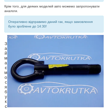
Крім того, для деяких моделей авто можемо запропонувати
аналоги.
Оперативно відправимо даний гак, якщо замовлення
було зроблене до 14:30!
З
а
й
м
а
є
м
о
с
я
б
у
к
с