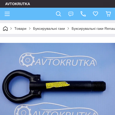
AVTOKRUTKA
Товари
Буксирувальні гаки
Буксирувальні гаки Renau