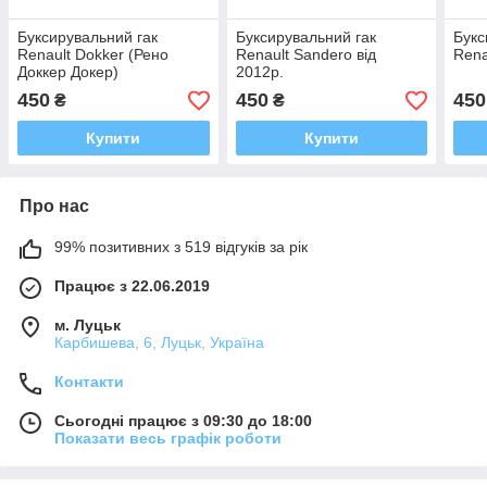
Буксирувальний гак
Буксирувальний гак
Букс
Renault Dokker (Рено
Renault Sandero від
Rena
Доккер Докер)
2012р.
511300003R
450
450
450
₴
₴
Купити
Купити
Про нас
99% позитивних з 519 відгуків за рік
Працює з 22.06.2019
м. Луцьк
Карбишева, 6, Луцьк, Україна
Контакти
Сьогодні працює з 09:30 до 18:00
Показати весь графік роботи