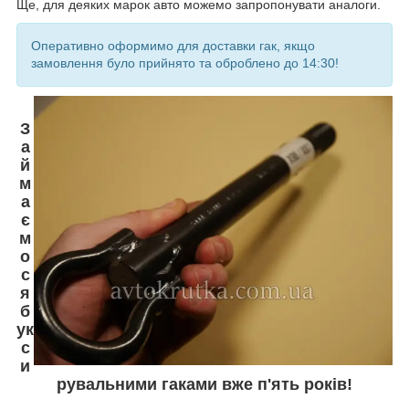
Ще, для деяких марок авто можемо запропонувати аналоги.
Оперативно оформимо для доставки гак, якщо
замовлення було прийнято та оброблено до 14:30!
З
а
й
м
а
є
м
о
с
я
б
ук
с
и
рувальними гаками вже п'ять років!