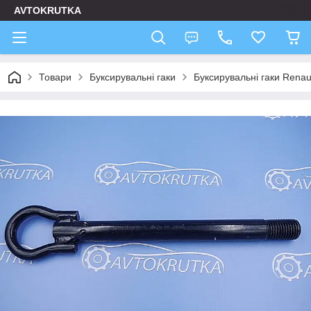
AVTOKRUTKA
Товари
Буксирувальні гаки
Буксирувальні гаки Renau