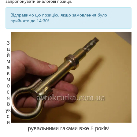
запропонувати аналогові позиції.
Відправимо цю позицію, якщо замовлення було
прийнято до 14:30!
З
а
й
м
а
є
м
о
с
я
б
ук
с
и
рувальними гаками вже 5 років!