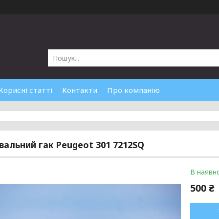
Корисні статті
Контакти
Про компанію
вальний гак Peugeot 301 7212SQ
В наявно
500 ₴