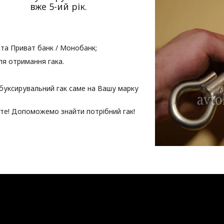
вже 5-ий рік.
та Приват банк / Монобанк;
ля отримання гака.
буксирувальний гак саме на Вашу марку
те! Допоможемо знайти потрібний гак!