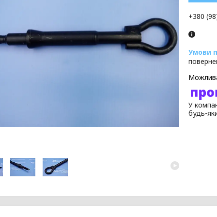
+380 (98
поверне
У компан
будь-як