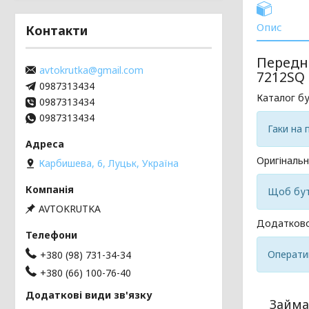
Опис
Контакти
Передні
avtokrutka@gmail.com
7212SQ
0987313434
Каталог б
0987313434
0987313434
Гаки на 
Оригінальн
Карбишева, 6, Луцьк, Україна
Щоб бути
AVTOKRUTKA
Додатково
Операти
+380 (98) 731-34-34
+380 (66) 100-76-40
Займа