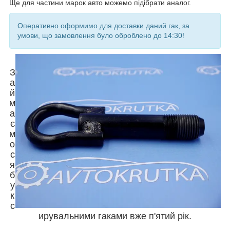
Ще для частини марок авто можемо підібрати аналог.
Оперативно оформимо для доставки даний гак, за
умови, що замовлення було оброблено до 14:30!
З
а
й
м
а
є
м
о
с
я
б
у
к
с
ирувальними гаками вже п'ятий рік.