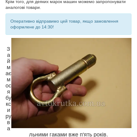
Крім того, для деяких марок машин можемо запропонувати
аналогові товари.
Оперативно відправимо цей товар, якщо замовлення
оформлене до 14:30!
З
а
й
м
ає
м
ос
я
бу
кс
и
ру
в
а
льними гаками вже п'ять років.