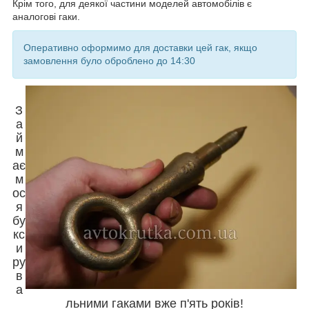
Крім того, для деякої частини моделей автомобілів є
аналогові гаки.
Оперативно оформимо для доставки цей гак, якщо
замовлення було оброблено до 14:30
З
а
й
м
ає
м
ос
я
бу
кс
и
ру
в
а
льними гаками вже п'ять років!