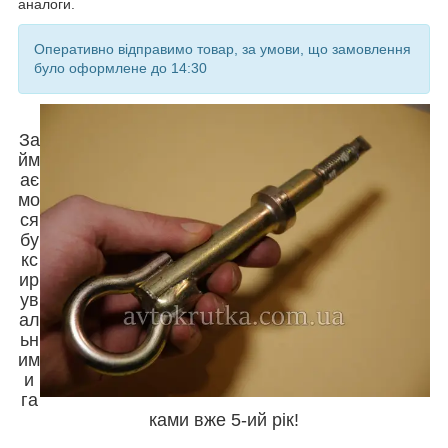
аналоги.
Оперативно відправимо товар, за умови, що замовлення
було оформлене до 14:30
За
йм
ає
мо
ся
бу
кс
ир
ув
ал
ьн
им
и
га
ками вже 5-ий рік!