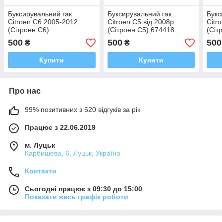
Буксирувальний гак
Буксирувальний гак
Букс
Citroen C6 2005-2012
Citroen C5 від 2008р.
Citr
(Сітроен С6)
(Сітроен С5) 674418
(Сіт
500
500
500
₴
₴
Купити
Купити
Про нас
99% позитивних з 520 відгуків за рік
Працює з 22.06.2019
м. Луцьк
Карбишева, 6, Луцьк, Україна
Контакти
Сьогодні працює з 09:30 до 15:00
Показати весь графік роботи