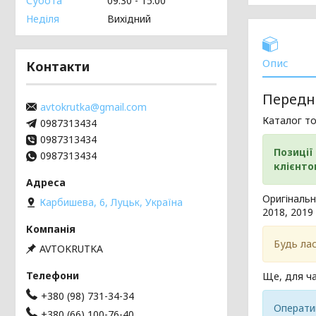
Субота
09:30
15:00
Неділя
Вихідний
Опис
Контакти
Передні
avtokrutka@gmail.com
Каталог т
0987313434
0987313434
Позиції
0987313434
клієнтов
Оригінальн
Карбишева, 6, Луцьк, Україна
2018, 2019 
Будь лас
AVTOKRUTKA
Ще, для ча
+380 (98) 731-34-34
Операти
+380 (66) 100-76-40