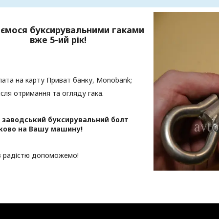
ємося буксирувальними гаками
вже 5-ий рік!
ата на карту Приват банку, Мonobank;
ісля отримання та огляду гака.
 заводський буксирувальний болт
ково на Вашу машину!
 з радістю допоможемо!