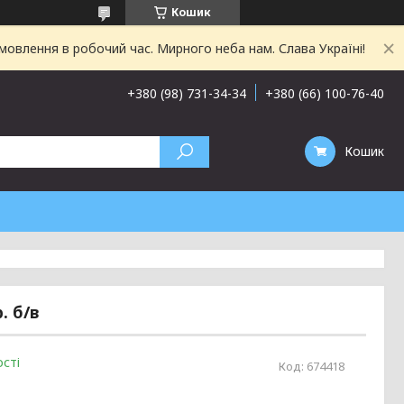
Кошик
овлення в робочий час. Мирного неба нам. Слава Україні!
+380 (98) 731-34-34
+380 (66) 100-76-40
Кошик
. б/в
сті
Код:
674418