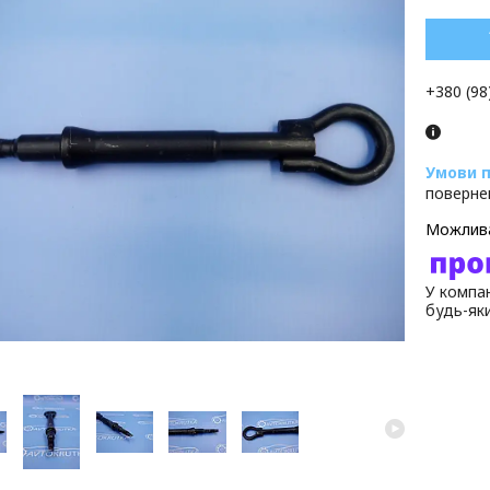
+380 (98
поверне
У компан
будь-як