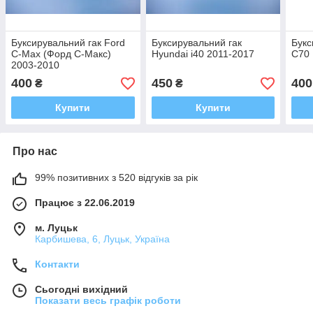
Буксирувальний гак Ford
Буксирувальний гак
Букс
C-Max (Форд С-Макс)
Hyundai i40 2011-2017
C70
2003-2010
400
450
400
₴
₴
Купити
Купити
Про нас
99% позитивних з 520 відгуків за рік
Працює з 22.06.2019
м. Луцьк
Карбишева, 6, Луцьк, Україна
Контакти
Сьогодні вихідний
Показати весь графік роботи