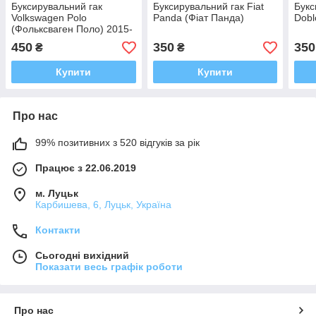
Буксирувальний гак
Буксирувальний гак Fiat
Букс
Volkswagen Polo
Panda (Фіат Панда)
Dobl
(Фольксваген Поло) 2015-
2020
450
350
350
₴
₴
Купити
Купити
Про нас
99% позитивних з 520 відгуків за рік
Працює з 22.06.2019
м. Луцьк
Карбишева, 6, Луцьк, Україна
Контакти
Сьогодні вихідний
Показати весь графік роботи
Про нас