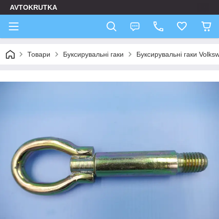
AVTOKRUTKA
Товари
Буксирувальні гаки
Буксирувальні гаки Volks