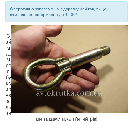
Оперативно завеземо на відправку цей гак, якщо
замовлення оформлене до 14:30!
З
ай
м
ає
м
ос
я
бу
кс
ир
ув
а
ль
ни
ми гаками вже п'ятий рік!