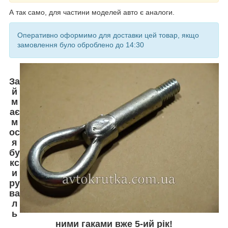
А так само, для частини моделей авто є аналоги.
Оперативно оформимо для доставки цей товар, якщо
замовлення було оброблено до 14:30
За
й
м
ає
м
ос
я
бу
кс
и
ру
ва
л
ь
ними гаками вже 5-ий рік!