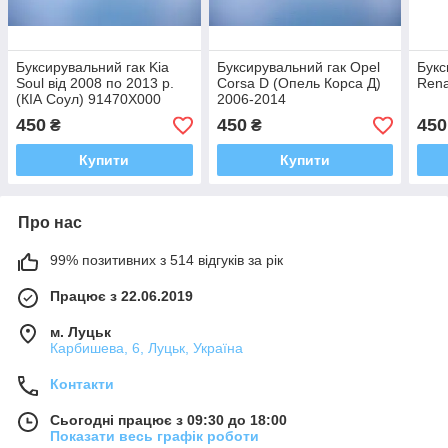
Буксирувальний гак Kia
Буксирувальний гак Opel
Букс
Soul від 2008 по 2013 р.
Corsa D (Опель Корса Д)
Rena
(КІА Соул) 91470X000
2006-2014
450
450
450
₴
₴
Купити
Купити
Про нас
99% позитивних з 514 відгуків за рік
Працює з 22.06.2019
м. Луцьк
Карбишева, 6, Луцьк, Україна
Контакти
Сьогодні працює з 09:30 до 18:00
Показати весь графік роботи