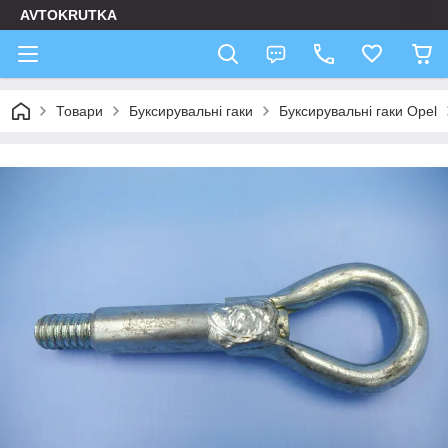
AVTOKRUTKA
Товари
Буксирувальні гаки
Буксирувальні гаки Opel