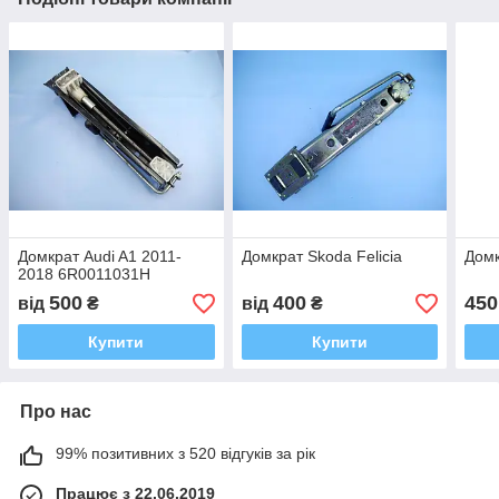
Домкрат Audi A1 2011-
Домкрат Skoda Felicia
Домк
2018 6R0011031H
500
400
450
від
₴
від
₴
Купити
Купити
Про нас
99% позитивних з 520 відгуків за рік
Працює з 22.06.2019