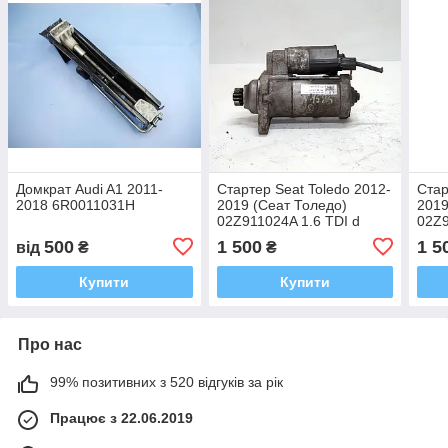
Домкрат Audi A1 2011-
Стартер Seat Toledo 2012-
Стар
2018 6R0011031H
2019 (Сеат Толедо)
2019
02Z911024A 1.6 TDI d
02Z9
500
1 500
1 5
від
₴
₴
Купити
Купити
Про нас
99% позитивних з 520 відгуків за рік
Працює з 22.06.2019