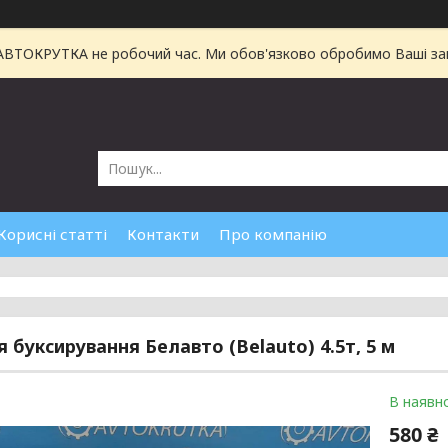
 АВТОКРУТКА не робочий час. Ми обов'язково обробимо Ваші зам
Корисні статті
Контакти
Про компанію
я буксирування Белавто (Belauto) 4.5т, 5 м
В наявно
580 ₴