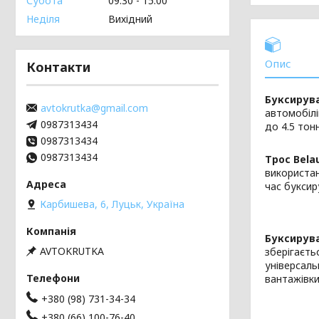
Субота
09:30
15:00
Неділя
Вихідний
Опис
Контакти
Буксирува
avtokrutka@gmail.com
автомобілі
0987313434
до 4.5 тон
0987313434
0987313434
Трос Bela
використан
час буксир
Карбишева, 6, Луцьк, Україна
Буксирува
AVTOKRUTKA
зберігаєть
універсаль
вантажівки
+380 (98) 731-34-34
+380 (66) 100-76-40