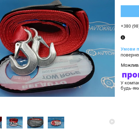
+380 (98
поверне
У компан
будь-як