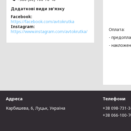
Facebook
https://facebook.com/avtokrutka
Instagram
Оплата:
https://www.instagram.com/avtokrutka/
- предопла
- накложен
Адреса
Телефони
Карбишева, 6, Луцьк, Україна
+38 098-731-3
+38 066-100-7