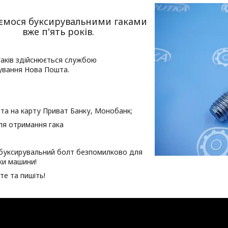
ємося буксирувальними гаками
вже п'ять років.
аків здійснюється службою
ування Нова Пошта.
та на карту Приват Банку, Монобанк;
ля отримання гака
буксирувальний болт безпомилково для
ки машини!
е та пишіть!