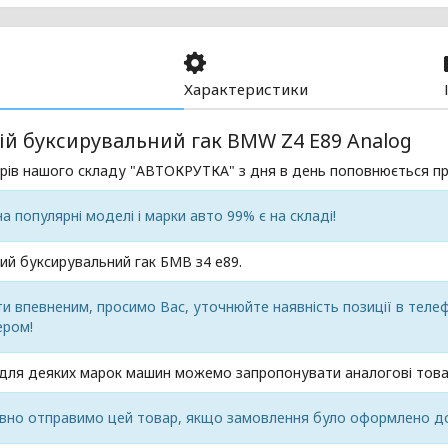
Характеристики
й буксирувальний гак BMW Z4 E89 Analog
рів нашого складу "АВТОКРУТКА" з дня в день поповнюється пр
на популярні моделі і марки авто 99% є на складі!
ий буксирувальний гак БМВ з4 е89.
 впевненим, просимо Вас, уточнюйте наявність позиції в телеф
ром!
 для деяких марок машин можемо запропонувати аналогові това
вно отправимо цей товар, якщо замовлення було оформлено до