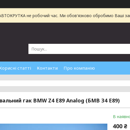
 АВТОКРУТКА не робочий час. Ми обов'язково обробимо Ваші зам
Корисні статті
Контакти
Про компанію
вальний гак BMW Z4 E89 Analog (БМВ З4 Е89)
В наявно
400 ₴