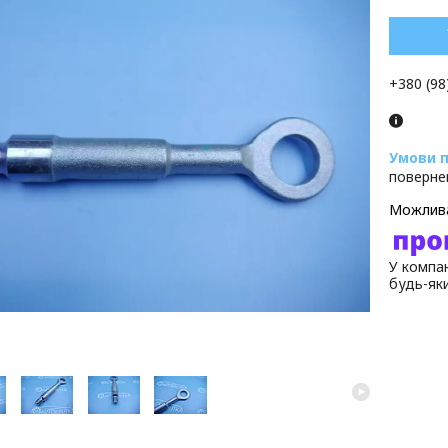
+380 (98
поверне
У компан
будь-як