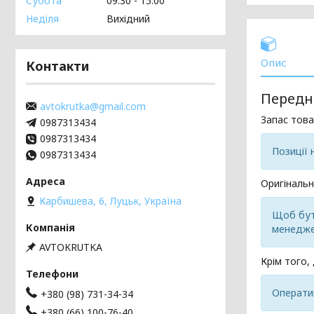
Субота
09:30
15:00
Неділя
Вихідний
Опис
Контакти
Передні
avtokrutka@gmail.com
Запас това
0987313434
0987313434
Позиції 
0987313434
Оригінальн
Карбишева, 6, Луцьк, Україна
Щоб бути
менедже
AVTOKRUTKA
Крім того,
Операти
+380 (98) 731-34-34
+380 (66) 100-76-40