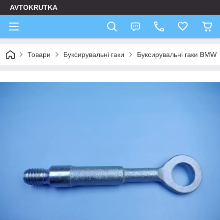
AVTOKRUTKA
Товари
Буксирувальні гаки
Буксирувальні гаки BMW