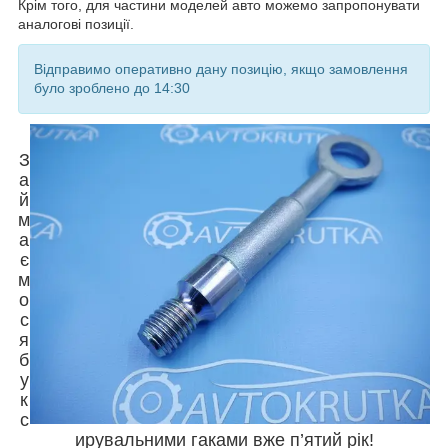
Крім того, для частини моделей авто можемо запропонувати
аналогові позиції.
Відправимо оперативно дану позицію, якщо замовлення
було зроблено до 14:30
З
а
й
м
а
є
м
о
с
я
б
у
к
с
ирувальними гаками вже п’ятий рік!