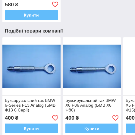
580
₴
Купити
Подібні товари компанії
Буксирувальний гак BMW
Буксирувальний гак BMW
Букс
6-Series F13 Analog (БМВ
X6 F86 Analog (БМВ Х6
X5 F
Ф13 6 Серії)
Ф86)
Ф15
400
400
400
₴
₴
Купити
Купити