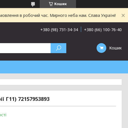
Кошик
овлення в робочий час. Мирного неба нам. Слава Україні!
+380 (98) 731-34-34
+380 (66) 100-76-40
Кошик
ї Г11) 72157953893
сті