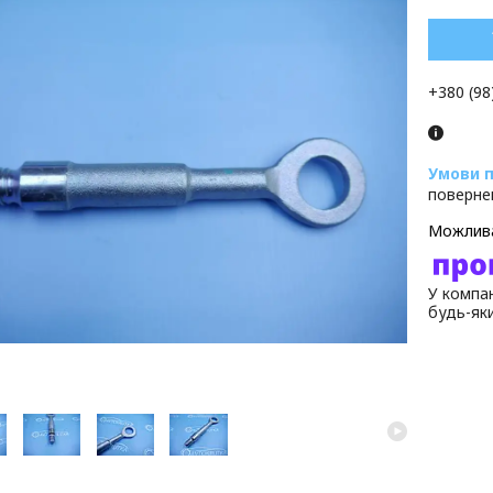
+380 (98
поверне
У компан
будь-як