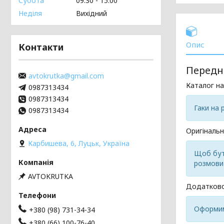
Субота
09:30
15:00
Неділя
Вихідний
Опис
Контакти
Передні
avtokrutka@gmail.com
Каталог н
0987313434
0987313434
Гаки на 
0987313434
Оригінальн
Карбишева, 6, Луцьк, Україна
Щоб бути
розмови 
AVTOKRUTKA
Додатково
Оформим
+380 (98) 731-34-34
+380 (66) 100-76-40