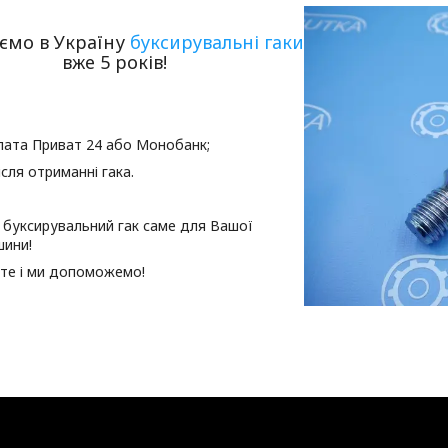
ємо в Україну
буксирувальні гаки
вже 5 років!
лата Приват 24 або Монобанк;
ісля отриманні гака.
 буксирувальний гак саме для Вашої
шини!
те і ми допоможемо!