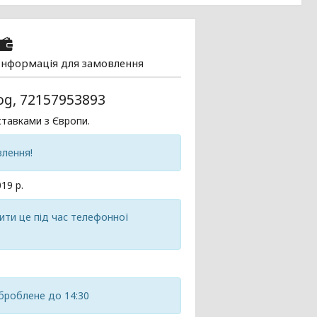
Інформація для замовлення
og, 72157953893
тавками з Європи.
влення!
19 р.
ити це під час телефонної
броблене до 14:30