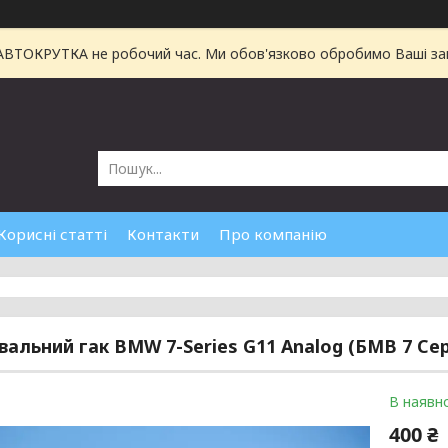
 АВТОКРУТКА не робочий час. Ми обов'язково обробимо Ваші зам
Корисні статті
Контакти
Про компанію
вальний гак BMW 7-Series G11 Analog (БМВ 7 Сері
В наявно
400 ₴