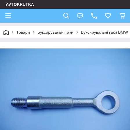
AVTOKRUTKA
Товари
Буксирувальні гаки
Буксирувальні гаки BMW