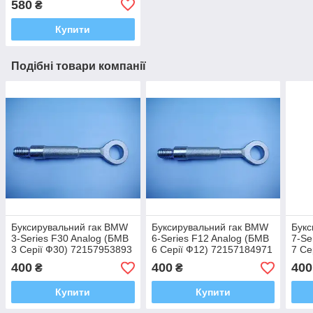
580
₴
Купити
Подібні товари компанії
Буксирувальний гак BMW
Буксирувальний гак BMW
Букс
3-Series F30 Analog (БМВ
6-Series F12 Analog (БМВ
7-Se
3 Серії Ф30) 72157953893
6 Серії Ф12) 72157184971
7 Се
400
400
400
₴
₴
Купити
Купити