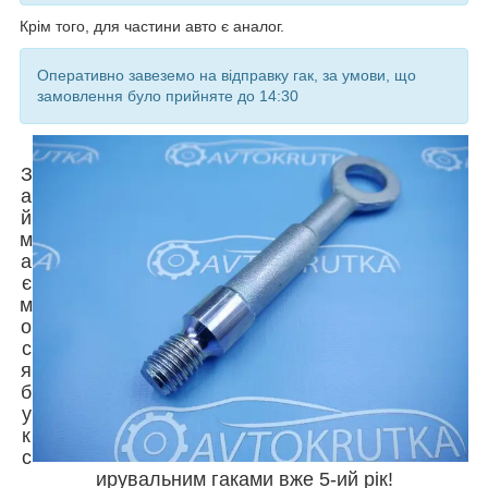
Крім того, для частини авто є аналог.
Оперативно завеземо на відправку гак, за умови, що
замовлення було прийняте до 14:30
З
а
й
м
а
є
м
о
с
я
б
у
к
с
ирувальним гаками вже 5-ий рік!