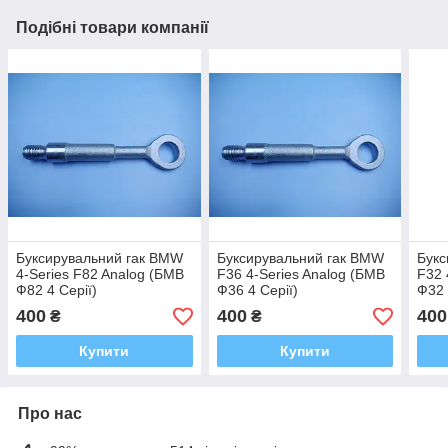
Подібні товари компанії
Буксирувальний гак BMW
Буксирувальний гак BMW
Букс
4-Series F82 Analog (БМВ
F36 4-Series Analog (БМВ
F32 
Ф82 4 Серії)
Ф36 4 Серії)
Ф32 
400
400
400
₴
₴
Купити
Купити
Про нас