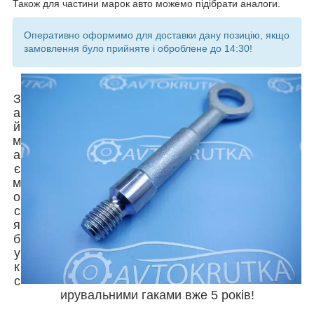
Також для частини марок авто можемо підібрати аналоги.
Оперативно оформимо для доставки дану позицію, якщо
замовлення було прийняте і оброблене до 14:30!
З
а
й
м
а
є
м
о
с
я
б
у
к
с
ирувальними гаками вже 5 років!