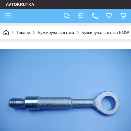
AVTOKRUTKA
Товари
Буксирувальні гаки
Буксирувальні гаки BMW