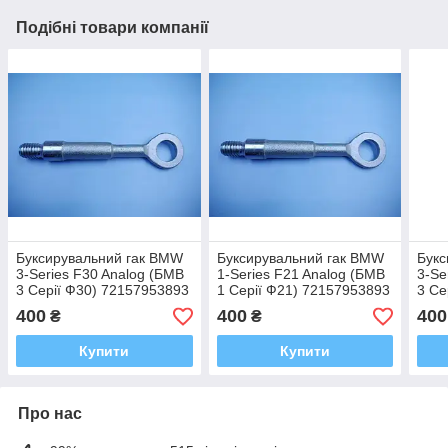
Подібні товари компанії
Буксирувальний гак BMW
Буксирувальний гак BMW
Букс
3-Series F30 Analog (БМВ
1-Series F21 Analog (БМВ
3-Se
3 Серії Ф30) 72157953893
1 Серії Ф21) 72157953893
3 Се
400
400
400
₴
₴
Купити
Купити
Про нас