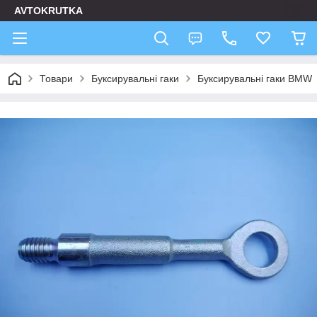
AVTOKRUTKA
Товари
Буксирувальні гаки
Буксирувальні гаки BMW