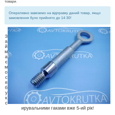
товари.
Оперативно завеземо на відправку даний товар, якщо
замовлення було прийнято до 14:30!
З
а
й
м
а
є
м
о
с
я
б
у
к
с
ирувальними гаками вже 5-ий рік!