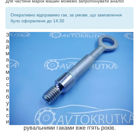
Для частини марок машин можемо запропонувати аналог.
Оперативно відправимо гак, за умови, що замовлення
було оформлене до 14:30
З
а
й
м
а
є
м
о
с
я
б
у
к
с
и
рувальними гаками вже п'ять років.