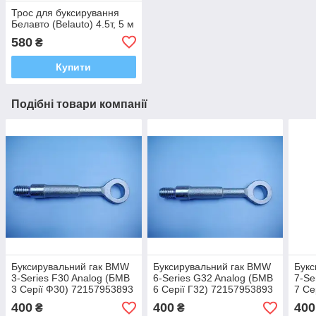
Трос для буксирування
Белавто (Belauto) 4.5т, 5 м
580
₴
Купити
Подібні товари компанії
Буксирувальний гак BMW
Буксирувальний гак BMW
Букс
3-Series F30 Analog (БМВ
6-Series G32 Analog (БМВ
7-Se
3 Серії Ф30) 72157953893
6 Серії Г32) 72157953893
7 Се
400
400
400
₴
₴