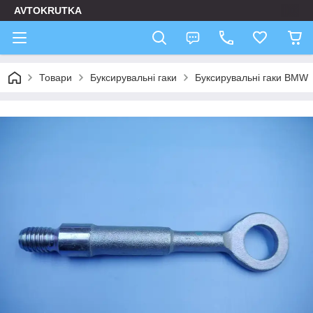
AVTOKRUTKA
Товари
Буксирувальні гаки
Буксирувальні гаки BMW