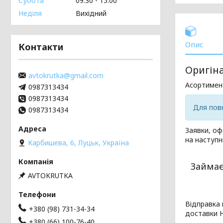
Субота
09:30
15:00
Неділя
Вихідний
Опис
Контакти
Оригін
avtokrutka@gmail.com
Асортимен
0987313434
0987313434
Для повн
0987313434
Заявки, оф
на наступн
Карбишева, 6, Луцьк, Україна
Займає
AVTOKRUTKA
Відправка 
+380 (98) 731-34-34
доставки Н
+380 (66) 100-76-40