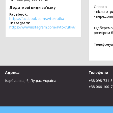
Оплата:
- після от
Facebook
- передопл
https://facebook.com/avtokrutka
Instagram
https://www.instagram.com/avtokrutka/
Підберемо
розміром б
Телефонуй
Адреса
Телефони
Карбишева, 6, Луцьк, Україна
+38 098-731-3
+38 066-100-7