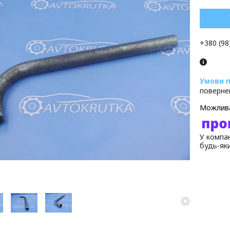
+380 (98
поверне
У компан
будь-як