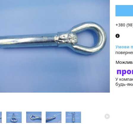
+380 (98
поверне
У компан
будь-як