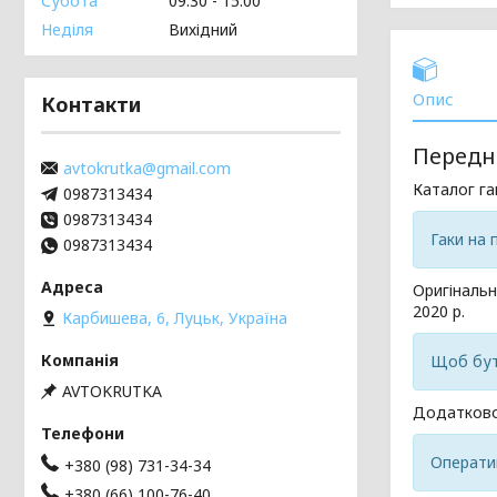
Субота
09:30
15:00
Неділя
Вихідний
Опис
Контакти
Передні
avtokrutka@gmail.com
Каталог га
0987313434
0987313434
Гаки на 
0987313434
Оригінальн
2020 р.
Карбишева, 6, Луцьк, Україна
Щоб бути
AVTOKRUTKA
Додатково
Операти
+380 (98) 731-34-34
+380 (66) 100-76-40