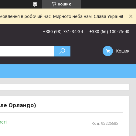
Кошик
овлення в робочий час. Мирного неба нам. Слава Україні!
+380 (98) 731-34-34
+380 (66) 100-76-40
Кошик
оле Орландо)
сті
Код:
95226685