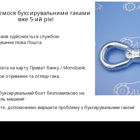
ємося буксирувальними гаками
вже 5-ий рік!
аків здійснюється службою
ування Нова Пошта.
ата на карту Приват банку / Мonobank;
ри отриманні та огляді гака.
буксирувальний болт безпомилково на
ль машини!
те, допоможемо вирішити проблему з буксирувальним гаком!