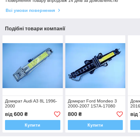
Повернення товару впродовж 14 днів за домовленістю
Всі умови повернення
Подібні товари компанії
Домкрат Audi A3 8L 1996-
Домкрат Ford Mondeo 3
Домк
2000
2000-2007 1S7A-17080
201
600
800
від
₴
₴
від
Купити
Купити