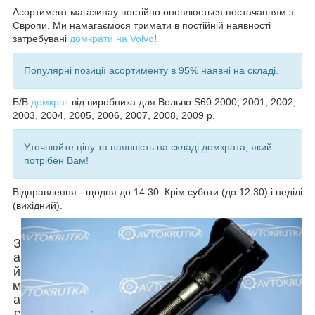
Асортимент магазинау постійно оновлюється постачанням з
Європи. Ми намагаємося тримати в постійній наявності
затребувані
домкрати на Volvo
!
Популярні позиції асортименту в 95% наявні на складі.
Б/В
домкрат
від виробника для
Вольво S60 2000, 2001, 2002,
2003, 2004, 2005, 2006, 2007, 2008, 2009 р.
Уточнюйте ціну та наявність на складі домкрата, який
потрібен Вам!
Відправлення - щодня до 14:30. Крім суботи (до 12:30) і неділі
(вихідний).
З
а
й
м
а
є