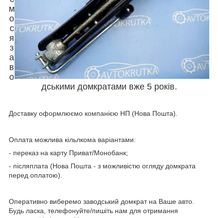
м
о
с
я
з
а
в
о
дськими домкратами вже 5 років.
Доставку оформлюємо компанією НП (Нова Пошта).
Оплата можлива кільлкома варіантами:
- переказ на карту Приват/Монобанк;
- післяплата (Нова Пошта - з можливістю огляду домкрата
перед оплатою).
Оперативно виберемо заводський домкрат на Ваше авто.
Будь ласка, телефонуйте/пишіть нам для отримання