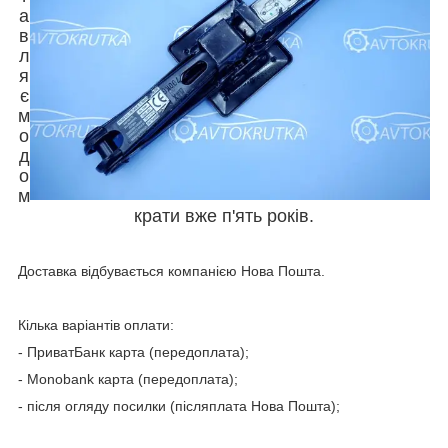
а
в
л
я
є
м
о
д
о
м
крати вже п'ять років.
Доставка відбувається компанією Нова Пошта.
Кілька варіантів оплати:
- ПриватБанк карта (передоплата);
- Мonobank карта (передоплата);
- після огляду посилки (післяплата Нова Пошта);