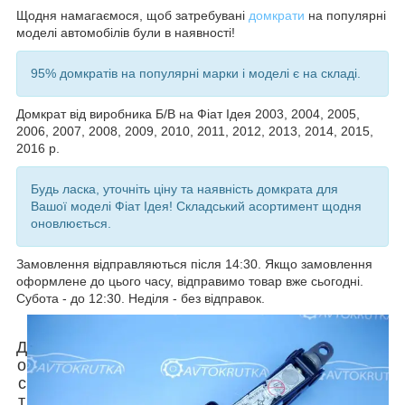
Щодня намагаємося, щоб затребувані
домкрати
на популярні
моделі автомобілів були в наявності!
95% домкратів на популярні марки і моделі є на складі.
Домкрат від виробника Б/В на
Фіат Ідея 2003, 2004, 2005,
2006, 2007, 2008, 2009, 2010, 2011, 2012, 2013, 2014, 2015,
2016 р.
Будь ласка, уточніть ціну та наявність домкрата для
Вашої моделі
Фіат Ідея
! Складський асортимент щодня
оновлюється.
Замовлення відправляються після 14:30. Якщо замовлення
оформлене до цього часу, відправимо товар вже сьогодні.
Субота - до 12:30. Неділя - без відправок.
Д
о
с
т