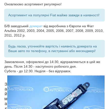
Оновлюємо асортимент регулярно!
Асортимент на популярні Fiat майже завжди в наявності!
Б/В заводський
домкрат
від виробника з Європи на
Фіат
Альбеа 2002, 2003, 2004, 2005, 2006, 2007, 2008, 2009, 2010,
2011, 2012 р.
Будь ласка, уточнюйте вартість і наявність домкрата на
Ваше авто по телефону, в листуванні або месенджері!
Замовлення, оформлені до 14:30, відправляються в цей же
день. Після 14:30 - наступного робочого дня.
Субота - до 12:30. Неділя - без відправок.
З
а
й
м
а
є