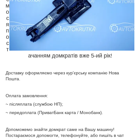
м
о
с
я
п
о
с
т
ачанням домкратів вже 5-ий рік!
Доставку оформляємо через кур'єрську компанію Нова
Пошта.
Оплата замовлення:
~ післяплата (службою НП);
~ передоплата (ПриватБанк карта / Монобанк).
Допоможемо знайти домкрат саме на Вашу машину!
Постараємося допомогти, телефонуйте, або пишіть в чат