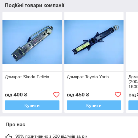
Подібні товари компанії
Домкрат Skoda Felicia
Домкрат Toyota Yaris
Домк
(200
1K0
400
450
від
₴
від
₴
від
Купити
Купити
Про нас
99% позитивних з 520 відгуків за рік