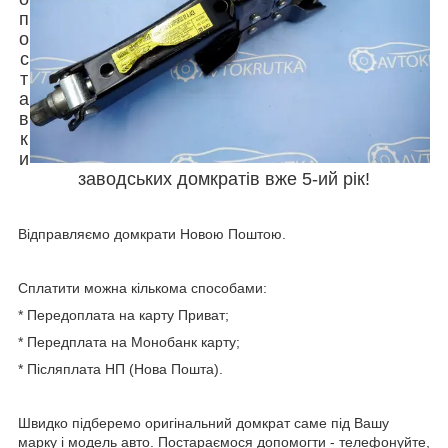
п
о
с
т
а
в
к
и
заводських домкратів вже 5-ий рік!
Відправляємо домкрати Новою Поштою.
Сплатити можна кількома способами:
* Передоплата на карту Приват;
* Передплата на Монобанк карту;
* Післяплата НП (Нова Пошта).
Швидко підберемо оригінальний домкрат саме під Вашу
марку і модель авто. Постараємося допомогти - телефонуйте,