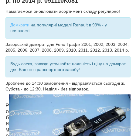
р. по 2014 р. 091110K081
Намагаємося оновлювати асортимент складу регулярно!
Домкрати
на популярні моделі Renault в 99% - у
наявності.
Заводський домкрат для Рено Трафік 2001, 2002, 2003, 2004,
2005, 2006, 2007, 2008, 2009, 2010, 2011, 2012, 2013, 2014
р.
Будь ласка, завжди уточнюйте наявність і ціну на домкрат
для Вашого транспортного засобу!
Зроблене до 14:30 замовлення - відправляється сьогодні ж.
Субота - до 12:30. Неділя - без відправок.
Р
о
б
и
м
о