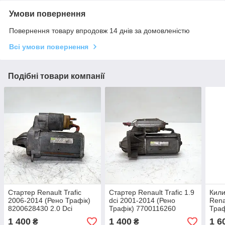
Умови повернення
Повернення товару впродовж 14 днів за домовленістю
Всі умови повернення
Подібні товари компанії
Стартер Renault Trafic
Стартер Renault Trafic 1.9
Кили
2006-2014 (Рено Трафік)
dci 2001-2014 (Рено
Rena
8200628430 2.0 Dci
Трафік) 7700116260
Траф
D7R44
кили
1 400
1 400
1 6
₴
₴
задн