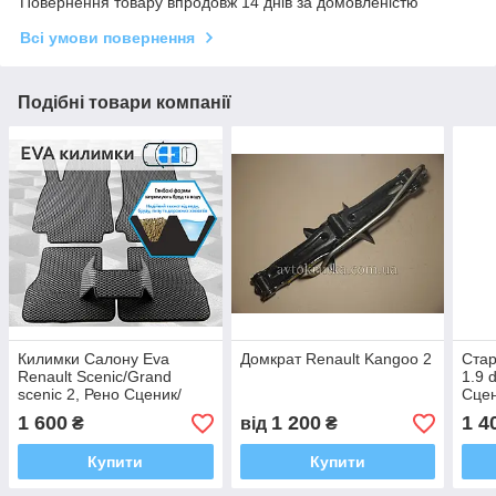
Повернення товару впродовж 14 днів за домовленістю
Всі умови повернення
Подібні товари компанії
Килимки Салону Eva
Домкрат Renault Kangoo 2
Стар
Renault Scenic/Grand
1.9 
scenic 2, Рено Сценик/
Сцен
Гранд сценик 2 2003-2009
D7R
1 600
1 200
1 4
₴
від
₴
(4 килимка і тунель між
задніми, багато
Купити
Купити