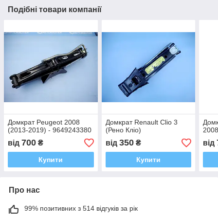
Подібні товари компанії
Домкрат Peugeot 2008
Домкрат Renault Clio 3
Домк
(2013-2019) - 9649243380
(Рено Кліо)
2008
700
350
від
₴
від
₴
від
Купити
Купити
Про нас
99% позитивних з 514 відгуків за рік