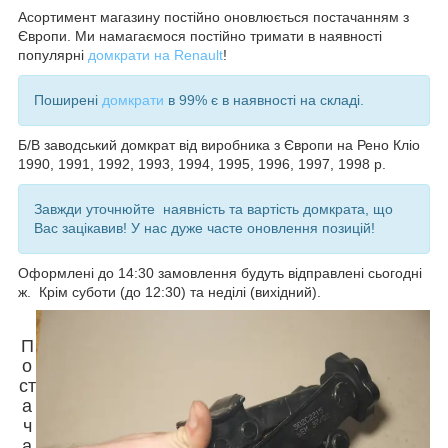
Асортимент магазину постійно оновлюється постачанням з
Європи. Ми намагаємося постійно тримати в наявності
популярні
домкрати на Renault
!
Поширені
домкрати
в 99% є в наявності на складі.
Б/В заводський домкрат від виробника з Європи на Рено Кліо
1990, 1991, 1992, 1993, 1994, 1995, 1996, 1997, 1998
р.
Завжди уточнюйте наявність та вартість домкрата, що
Вас зацікавив! У нас дуже часте оновлення позицій!
Оформлені до 14:30 замовлення будуть відправлені сьогодні
ж. Крім суботи (до 12:30) та неділі (вихідний).
П
о
ст
а
ч
а