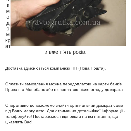
є
м
о
д
о
м
кр
ат
и вже п'ять років.
Доставка здійснюється компанією НП (Нова Пошта).
Оплатити замовлення можна передоплатою на карти банків
Приват та Монобанк або післяплатою після огляду домкрата.
Оперативно допоможемо знайти оригінальний домкрат саме
під Вашу марку авто. Для отримання детальнішої інформації -
телефонуйте! Постараємося відповісти на всі питання, що
цікавлять Вас!