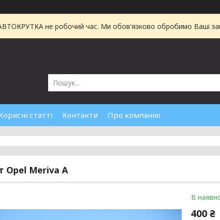
 АВТОКРУТКА не робочий час. Ми обов'язково обробимо Ваші зам
Корисні статті
Контакти
Про компанію
 Opel Meriva A
В наявно
400 ₴