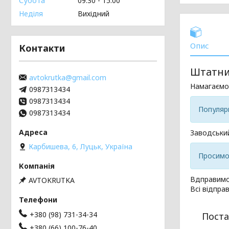
Субота
09:30
15:00
Неділя
Вихідний
Опис
Контакти
Штатний
avtokrutka@gmail.com
Намагаємо
0987313434
0987313434
Популяр
0987313434
Заводський
Карбишева, 6, Луцьк, Україна
Просимо 
Вдправимо
AVTOKRUTKA
Всі відправ
+380 (98) 731-34-34
Поста
+380 (66) 100-76-40