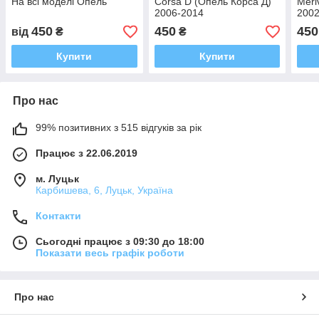
На всі моделі Опель
Corsa D (Опель Корса Д)
Meri
2006-2014
2002
450
450
450
від
₴
₴
Купити
Купити
Про нас
99% позитивних з 515 відгуків за рік
Працює з 22.06.2019
м. Луцьк
Карбишева, 6, Луцьк, Україна
Контакти
Сьогодні працює з 09:30 до 18:00
Показати весь графік роботи
Про нас