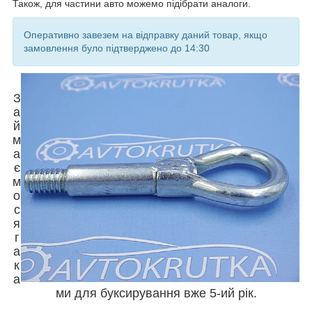
Також, для частини авто можемо підібрати аналоги.
Оперативно завезем на відправку даний товар, якщо
замовлення було підтверджено до 14:30
З
а
й
м
а
є
м
о
с
я
г
а
к
а
ми для буксирування вже 5-ий рік.