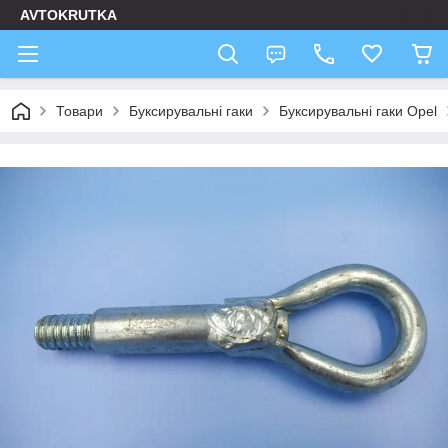
AVTOKRUTKA
Товари
Буксирувальні гаки
Буксирувальні гаки Opel