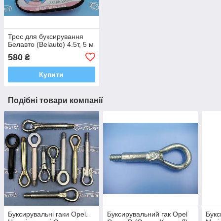
Трос для буксирування
Белавто (Belauto) 4.5т, 5 м
580
₴
Купити
Подібні товари компанії
Буксирувальні гаки Opel.
Буксирувальний гак Opel
Букс