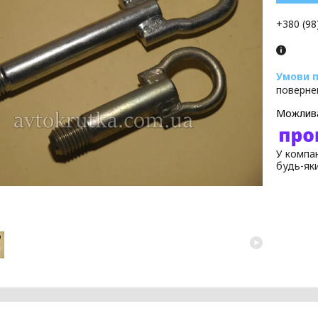
+380 (98
поверне
У компан
будь-як