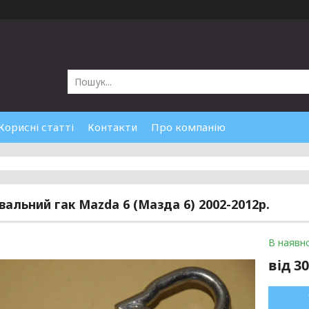
Корисні статті
Контакти
Про компанію
вальний гак Mazda 6 (Мазда 6) 2002-2012р.
В наявно
від
30