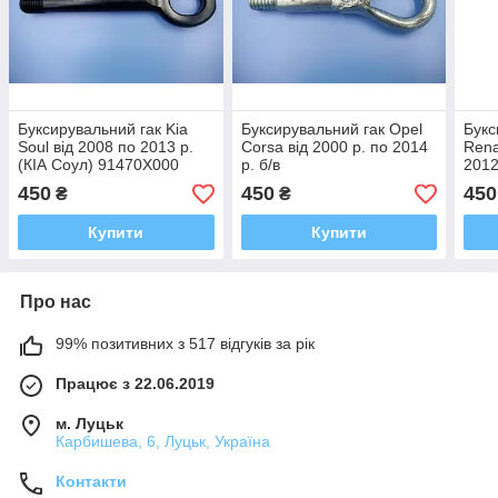
Буксирувальний гак Kia
Буксирувальний гак Opel
Букс
Soul від 2008 по 2013 р.
Corsa від 2000 р. по 2014
Rena
(КІА Соул) 91470X000
р. б/в
2012
450
450
450
₴
₴
Купити
Купити
Про нас
99% позитивних з 517 відгуків за рік
Працює з 22.06.2019
м. Луцьк
Карбишева, 6, Луцьк, Україна
Контакти