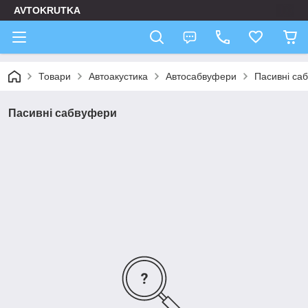
AVTOKRUTKA
Товари
Автоакустика
Автосабвуфери
Пасивні са
Пасивні сабвуфери