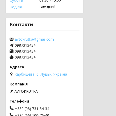
Субота
09:30
15:00
Неділя
Вихідний
Контакти
avtokrutka@gmail.com
0987313434
0987313434
0987313434
Карбишева, 6, Луцьк, Україна
AVTOKRUTKA
+380 (98) 731-34-34
+380 (66) 100-76-40