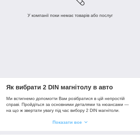
У компанії поки немає товарів або послуг
Як вибрати 2 DIN магнітолу в авто
Ми встигнемо допомогти Вам розібратися в цій непростій
справі. Пройдіться за основними деталями та нюансами —
на що ж звертати увагу під час вибору 2 DIN магнітоли.
Дисплей.
Дуже рідко, але трапляється варіант 2 DIN
Показати все
автомагнітоли без дисплея. Якщо потрібен якісний звук і не
цікаво відтворення відео, GPS-навігатор, під'єднання камери
заднього огляду, можна брати варіант без дисплея (хороші