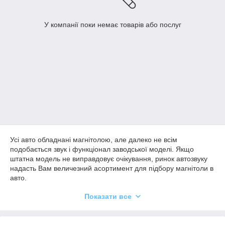
У компанії поки немає товарів або послуг
Усі авто обладнані магнітолою, але далеко не всім
подобається звук і функціонал заводської моделі. Якщо
штатна модель не виправдовує очікування, ринок автозвуку
надасть Вам величезний асортимент для підбору магнітоли в
авто.
Як вибрати магнітолу в авто
Показати все
Перед тим, як купити магнітолу в машину, зверніть увагу на ці
характеристики техніки: