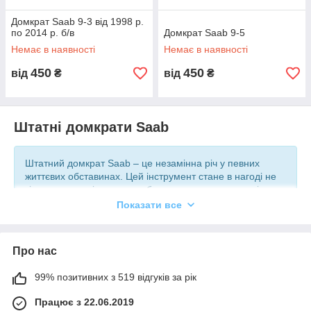
Домкрат Saab 9-3 від 1998 р.
по 2014 р. б/в
Домкрат Saab 9-5
Немає в наявності
Немає в наявності
450
450
від
₴
від
₴
Штатні домкрати Saab
Штатний домкрат Saab – це незамінна річ у певних
життєвих обставинах. Цей інструмент стане в нагоді не
тільки в ситуаціях непередбачених поломок авто під час
дороги, але і для планових дрібних оглядів Вашого
Показати все
автомобіля.
Щоб уникнути травм або нещасних випадків, використовуйте
Про нас
домкрат, який підходить саме для вашого авто. Важливо, щоб
домкрат був розрахований на вагу конкретного автомобіля,
99% позитивних з 519 відгуків за рік
інакше він може просто не витримати навантаження ваги і
зламатися при першому ж використанні. Більше того, для
Працює з 22.06.2019