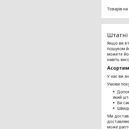
Штатні
Якщо ви вт
пошуком йо
можете йог
навіть вис
Асортим
У нас ви зн
Умови поку
Допом
який шт
Ви са
Швидк
Ми доставл
доставляют
може рапт