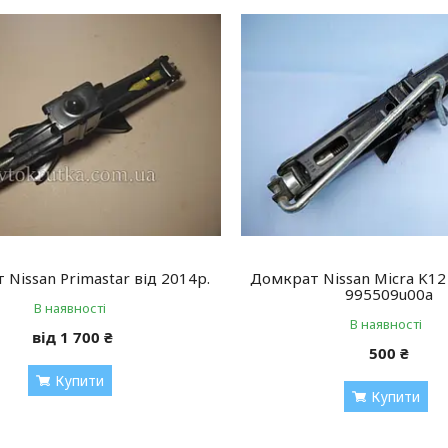
Nissan Primastar від 2014р.
Домкрат Nissan Micra K12
995509u00a
В наявності
В наявності
від 1 700 ₴
500 ₴
Купити
Купити