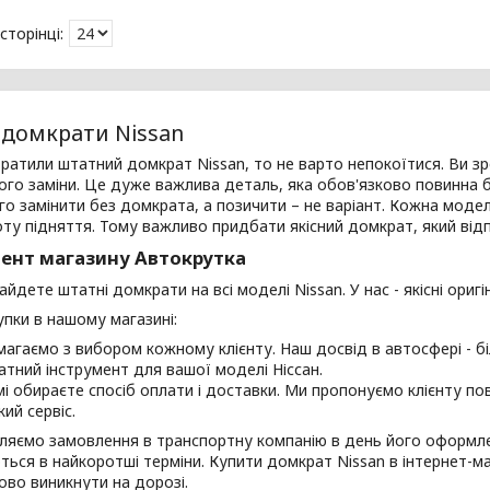
 домкрати Nissan
ратили штатний домкрат Nissan, то не варто непокоїтися. Ви з
го заміни. Це дуже важлива деталь, яка обов'язково повинна 
о замінити без домкрата, а позичити – не варіант. Кожна модел
оту підняття. Тому важливо придбати якісний домкрат, який від
ент магазину Автокрутка
айдете штатні домкрати на всі моделі Nissan. У нас - якісні оригі
пки в нашому магазині:
агаємо з вибором кожному клієнту. Наш досвід в автосфері - б
атний інструмент для вашої моделі Ніссан.
мі обираєте спосіб оплати і доставки. Ми пропонуємо клієнту п
ий сервіс.
яємо замовлення в транспортну компанію в день його оформлен
ься в найкоротші терміни. Купити домкрат Nissan в інтернет-
ово виникнути на дорозі.