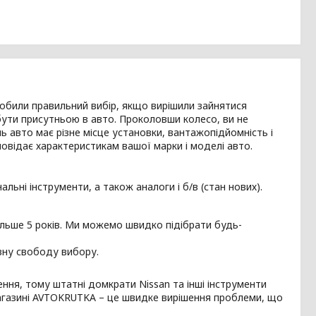
робили правильний вибір, якщо вирішили зайнятися
бути присутньою в авто. Проколовши колесо, ви не
ь авто має різне місце установки, вантажопідйомність і
повідає характеристикам вашої марки і моделі авто.
нальні інструменти, а також аналоги і б/в (стан нових).
ільше 5 років. Ми можемо швидко підібрати будь-
овну свободу вибору.
ня, тому штатні домкрати Nissan та інші інструменти
магазині AVTOKRUTKA – це швидке вирішення проблеми, що